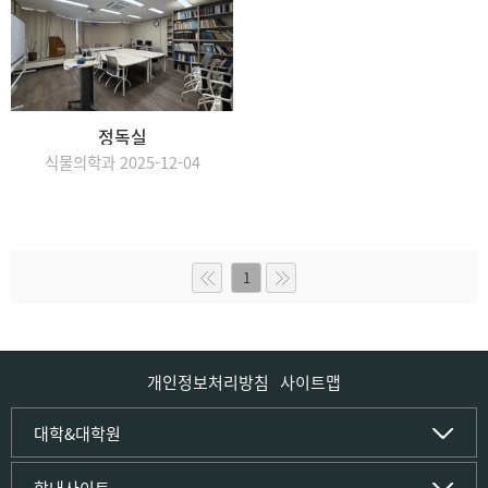
정독실
식물의학과 2025-12-04
1
개인정보처리방침
사이트맵
인문사회·IT대학
대학&대학원
인문·문화학부
국립경국대학교
학내사이트