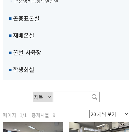
곤충병리독성학실험실
곤충표본실
재배온실
꿀벌 사육장
학생회실
페이지 : 1/1 총게시물 : 9